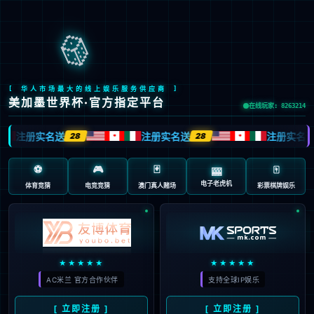
EN
新闻中心
返回列表
公告 | 彩神氨基己酸注射液获批上市
发布时间 : 2026-05-21